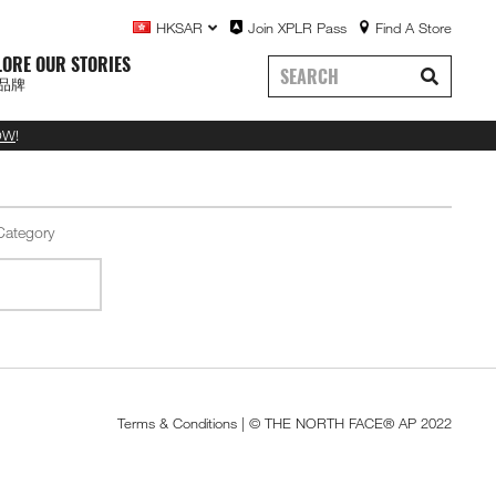
HKSAR
Join XPLR Pass
Find A Store
LORE OUR STORIES
品牌
OW
!
Terms & Conditions
| © THE NORTH FACE® AP 2022