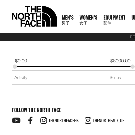
MEN’S
WOMEN’S
EQUIPMENT
U
男子
女子
配件
RE
N
A
A
A
S
X
M
W
E
U
C
T
E
J
S
P
F
J
S
P
F
D
A
L
S
A
O
1
1
5
2
1
T
READ
E
L
L
L
U
P
E
O
Q
R
O
N
X
A
H
A
O
A
H
A
O
A
C
U
S
L
F
0
0
5
7
4
H
MORE
W
L
L
L
M
L
N
M
U
B
L
F
P
C
I
N
O
C
I
N
O
Y
C
G
2
L
F
0
0
K
K
K
E
A
M
W
E
M
R
'
E
I
A
L
1
L
K
R
T
T
K
R
T
T
P
E
G
6
S
U
T
K
K
M
M
M
N
T
$
0.00
$
8000.00
R
E
O
Q
I
P
S
N
P
N
E
0
O
E
T
S
W
E
T
S
W
A
S
A
U
S
E
R
M
M
R
R
R
O
H
R
N
M
U
T
A
'
M
E
C
0
R
T
&
&
E
T
&
&
E
C
S
G
E
2
P
A
R
T
A
A
A
R
E
男
I
'
E
I
S
S
S
E
X
T
E
S
T
S
A
S
T
S
A
K
O
E
J
6
R
I
A
E
C
C
C
T
N
T
T
子
V
S
N
P
E
S
N
P
I
O
&
O
H
R
&
O
H
R
S
R
&
U
U
O
L
C
A
E
E
E
H
O
H
女
N
A
'
M
R
T
L
O
U
V
P
O
V
P
O
I
D
L
E
D
U
E
M
F
R
E
男
X
鞋
子
鞋
背
5
2
1
F
L
S
E
I
O
N
R
E
S
R
E
S
R
E
U
Y
S
U
L
R
A
T
N
T
裝
子
P
類
類
包
1
5
7
4
1
S
N
E
R
S
S
S
T
S
T
S
F
T
C
T
E
C
H
O
H
女
上
上
備
0
公
公
公
L
0
T
S
A
T
T
S
T
S
F
Y
T
R
L
E
F
R
E
新
主
子
身
身
其
0
里
里
里
R
0
T
O
S
S
E
L
S
A
A
C
A
T
N
T
裝
巔
品
下
下
他
題
公
賽
賽
賽
P
I
R
L
I
Y
E
C
H
O
H
備
峰
外
身
外
身
配
里
系
A
O
I
S
N
R
L
E
F
R
E
套
套
件
賽
系
列
S
FOLLOW THE NORTH FACE
N
E
G
A
E
A
A
T
N
及
及
其
列
S
S
L
C
B
N
C
H
O
背
背
他
會
THENORTHFACEHK
THENORTHFACE_UE
O
E
R
D
E
F
R
探
心
心
袋
員
O
A
A
L
A
T
款
1
索
K
T
I
A
C
H
0
品
B
E
M
U
E
F
0