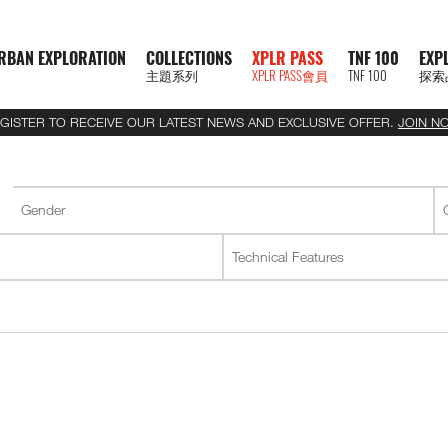
RBAN EXPLORATION
COLLECTIONS
XPLR PASS
TNF 100
EXP
主題系列
XPLR PASS會員
TNF 100
探索
GISTER TO RECEIVE OUR LATEST NEWS AND EXCLUSIVE OFFER.
JOIN N