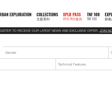
RBAN EXPLORATION
COLLECTIONS
XPLR PASS
TNF 100
EXP
主題系列
XPLR PASS會員
TNF 100
探索
GISTER TO RECEIVE OUR LATEST NEWS AND EXCLUSIVE OFFER.
JOIN N