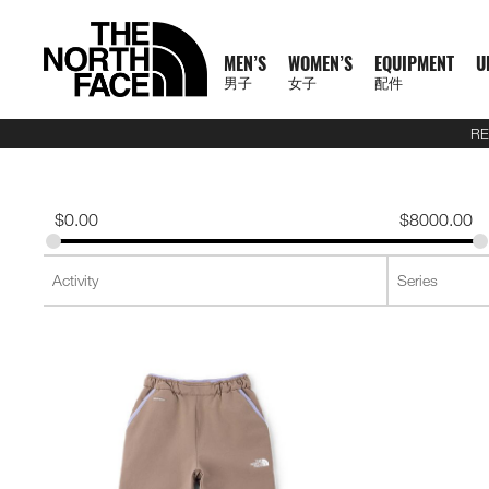
MEN’S
WOMEN’S
EQUIPMENT
U
男子
女子
配件
RE
N
A
A
A
S
X
M
W
E
U
C
T
E
J
S
P
F
J
S
P
F
D
A
L
S
A
O
1
1
5
2
1
T
READ
E
L
L
L
U
P
E
O
Q
R
O
N
X
A
H
A
O
A
H
A
O
A
C
U
S
L
F
0
0
5
7
4
H
MORE
W
L
L
L
M
L
N
M
U
B
L
F
P
C
I
N
O
C
I
N
O
Y
C
G
2
L
F
0
0
K
K
K
E
A
M
W
E
M
R
'
E
I
A
L
1
L
K
R
T
T
K
R
T
T
P
E
G
6
S
U
T
K
K
M
M
M
N
T
$
0.00
$
8000.00
R
E
O
Q
I
P
S
N
P
N
E
0
O
E
T
S
W
E
T
S
W
A
S
A
U
S
E
R
M
M
R
R
R
O
H
R
N
M
U
T
A
'
M
E
C
0
R
T
&
&
E
T
&
&
E
C
S
G
E
2
P
A
R
T
A
A
A
R
E
男
I
'
E
I
S
S
S
E
X
T
E
S
T
S
A
S
T
S
A
K
O
E
J
6
R
I
A
E
C
C
C
T
N
T
T
子
V
S
N
P
E
S
N
P
I
O
&
O
H
R
&
O
H
R
S
R
&
U
U
O
L
C
A
E
E
E
H
O
H
女
N
A
'
M
R
T
L
O
U
V
P
O
V
P
O
I
D
L
E
D
U
E
M
F
R
E
男
X
鞋
子
鞋
背
5
2
1
F
L
S
E
I
O
N
R
E
S
R
E
S
R
E
U
Y
S
U
L
R
A
T
N
T
裝
子
P
類
類
包
1
5
7
4
1
S
N
E
R
S
S
S
T
S
T
S
F
T
C
T
E
C
H
O
H
女
上
上
備
0
公
公
公
L
0
T
S
A
T
T
S
T
S
F
Y
T
R
L
E
F
R
E
新
主
子
身
身
其
0
里
里
里
R
0
T
O
S
S
E
L
S
A
A
C
A
T
N
T
裝
巔
品
下
下
他
題
公
賽
賽
賽
P
I
R
L
I
Y
E
C
H
O
H
備
峰
外
身
外
身
配
里
系
A
O
I
S
N
R
L
E
F
R
E
套
套
件
賽
系
列
S
N
E
G
A
E
A
A
T
N
及
及
其
列
S
S
L
C
B
N
C
H
O
背
背
他
會
O
E
R
D
E
F
R
探
心
心
袋
員
O
A
A
L
A
T
款
1
索
K
T
I
A
C
H
0
品
B
E
M
U
E
F
0