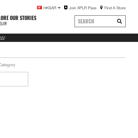
HKSAR
Join XPLR Pass
Find A Store
LORE OUR STORIES
品牌
OW
!