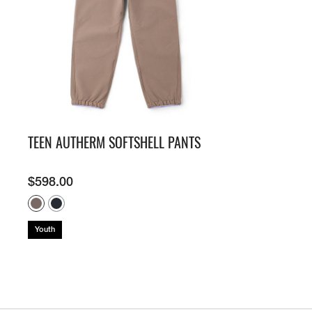
牌
O
S
É
N
U
A
公
O
2
L
C
N
C
里
K
5
E
H
V
E
賽
Y
O
E
E
U
隊
E
N
S
I
R
接
A
D
N
L
B
力
R
O
E
S
A
賽
S
R
W
N
N
O
E
S
E
E
F
T
U
W
X
S
E
M
U
P
U
A
M
R
L
R
M
M
I
B
O
TEEN AUTHERM SOFTSHELL PANTS
E
M
U
T
A
R
I
P
S
N
A
G
T
F
E
E
T
I
S
O
R
X
I
$
598.00
S
E
R
I
P
O
R
L
E
L
N
T
I
I
S
O
S
E
E
M
™
R
P
S
I
F
A
R
R
Youth
™
T
L
T
I
T
E
O
I
N
O
D
R
O
G
-
A
N
/
R
E
A
C
S
E
D
L
O
U
I
P
N
M
C